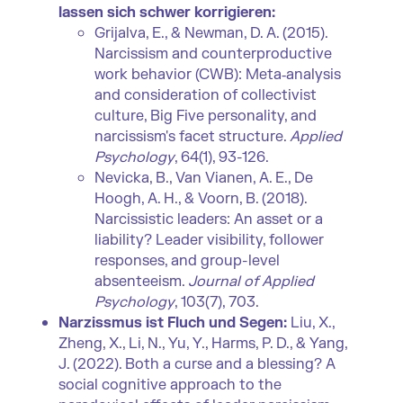
lassen sich schwer korrigieren:
Grijalva, E., & Newman, D. A. (2015).
Narcissism and counterproductive
work behavior (CWB): Meta‐analysis
and consideration of collectivist
culture, Big Five personality, and
narcissism's facet structure.
Applied
Psychology
, 64(1), 93-126.
Nevicka, B., Van Vianen, A. E., De
Hoogh, A. H., & Voorn, B. (2018).
Narcissistic leaders: An asset or a
liability? Leader visibility, follower
responses, and group-level
absenteeism.
Journal of Applied
Psychology
, 103(7), 703.
Narzissmus ist Fluch und Segen:
Liu, X.,
Zheng, X., Li, N., Yu, Y., Harms, P. D., & Yang,
J. (2022). Both a curse and a blessing? A
social cognitive approach to the