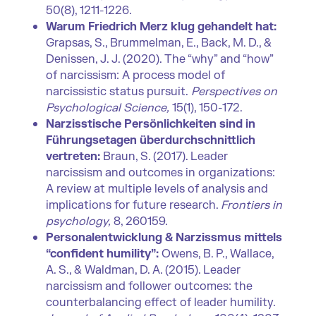
50(8), 1211-1226.
Warum Friedrich Merz klug gehandelt hat:
Grapsas, S., Brummelman, E., Back, M. D., &
Denissen, J. J. (2020). The “why” and “how”
of narcissism: A process model of
narcissistic status pursuit.
Perspectives on
Psychological Science,
15(1), 150-172.
Narzisstische Persönlichkeiten sind in
Führungsetagen überdurchschnittlich
vertreten:
Braun, S. (2017). Leader
narcissism and outcomes in organizations:
A review at multiple levels of analysis and
implications for future research.
Frontiers in
psychology,
8, 260159.
Personalentwicklung & Narzissmus mittels
“confident humility”:
Owens, B. P., Wallace,
A. S., & Waldman, D. A. (2015). Leader
narcissism and follower outcomes: the
counterbalancing effect of leader humility.