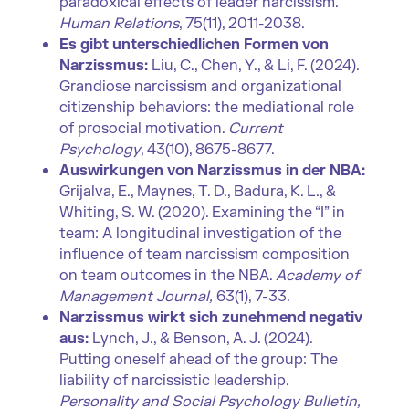
paradoxical effects of leader narcissism.
Human Relations
, 75(11), 2011-2038.
Es gibt unterschiedlichen Formen von
Narzissmus:
Liu, C., Chen, Y., & Li, F. (2024).
Grandiose narcissism and organizational
citizenship behaviors: the mediational role
of prosocial motivation.
Current
Psychology
, 43(10), 8675-8677.
Auswirkungen von Narzissmus in der NBA:
Grijalva, E., Maynes, T. D., Badura, K. L., &
Whiting, S. W. (2020). Examining the “I” in
team: A longitudinal investigation of the
influence of team narcissism composition
on team outcomes in the NBA.
Academy of
Management Journal,
63(1), 7-33.
Narzissmus wirkt sich zunehmend negativ
aus:
Lynch, J., & Benson, A. J. (2024).
Putting oneself ahead of the group: The
liability of narcissistic leadership.
Personality and Social Psychology Bulletin,