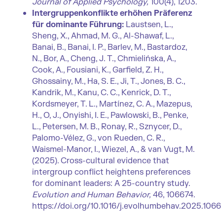
Journal of Applied Psychology,
100(4), 1203.
Intergruppenkonflikte erhöhen Präferenz
für dominante Führung:
Laustsen, L.,
Sheng, X., Ahmad, M. G., Al-Shawaf, L.,
Banai, B., Banai, I. P., Barlev, M., Bastardoz,
N., Bor, A., Cheng, J. T., Chmielińska, A.,
Cook, A., Fousiani, K., Garfield, Z. H.,
Ghossainy, M., Ha, S. E., Ji, T., Jones, B. C.,
Kandrik, M., Kanu, C. C., Kenrick, D. T.,
Kordsmeyer, T. L., Martínez, C. A., Mazepus,
H., O, J., Onyishi, I. E., Pawlowski, B., Penke,
L., Petersen, M. B., Ronay, R., Sznycer, D.,
Palomo-Vélez, G., von Rueden, C. R.,
Waismel-Manor, I., Wiezel, A., & van Vugt, M.
(2025). Cross-cultural evidence that
intergroup conflict heightens preferences
for dominant leaders: A 25-country study.
Evolution and Human Behavior,
46, 106674.
https://doi.org/10.1016/j.evolhumbehav.2025.106